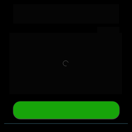
Cómo facturar de mil a 
$4.000 dólares 
por mes
 con 
IA
  + estrategia para ganar 
500k seguidores
Clase 2
Inscripciones Abiertas